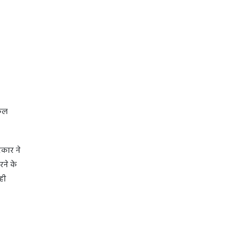
नकल
रकार ने
ने के
ही