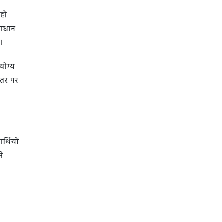
 हो
माधान
है।
योग्य
स्तर पर
र्थियों
े