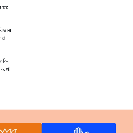
अब यह
िश्वास
 वे
े कठिन
रदर्शी