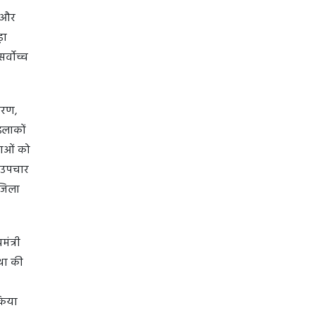
़ और
़ा
र्वोच्च
िकरण,
इलाकों
वाओं को
त उपचार
 जिला
ंत्री
था की
 किया