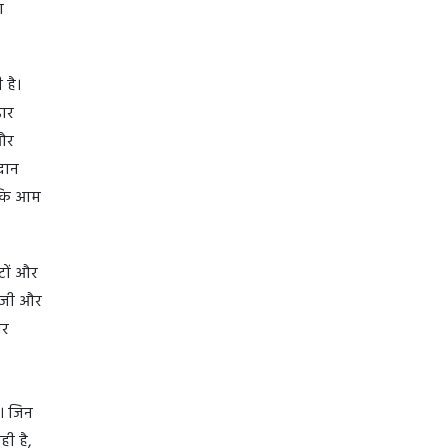
ण
 है।
डार
और
रदान
ताकि आम
टों और
लॉजी और
ोर
ै। जिन
ही है,