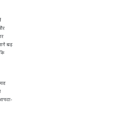
ं
 और
ार
आगे बढ़
ाकि
 यह
ो
 आपदा-