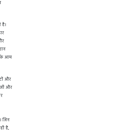
ण
 है।
डार
और
रदान
ताकि आम
टों और
लॉजी और
ोर
ै। जिन
ही है,