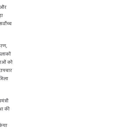
़ और
़ा
र्वोच्च
िकरण,
इलाकों
वाओं को
त उपचार
 जिला
ंत्री
था की
 किया