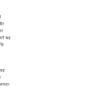
ं
 और
ार
आगे बढ़
ाकि
 यह
ो
 आपदा-