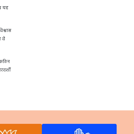
अब यह
िश्वास
 वे
े कठिन
रदर्शी