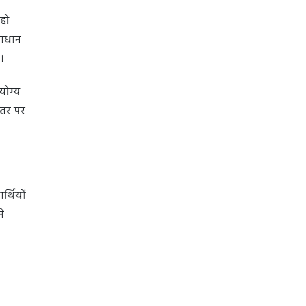
 हो
माधान
है।
योग्य
स्तर पर
र्थियों
े