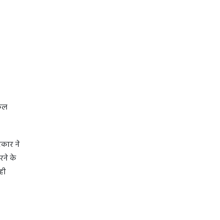
नकल
रकार ने
ने के
ही