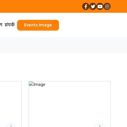
ॉग
संपर्क
Events Image